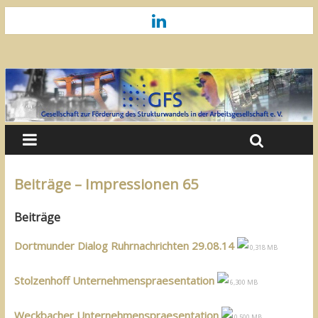
Beiträge – Impressionen 65
Beiträge
Dortmunder Dialog Ruhrnachrichten 29.08.14
0,318 MB
Stolzenhoff Unternehmenspraesentation
6,300 MB
Weckbacher Unternehmenspraesentation
0,500 MB