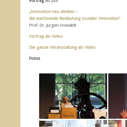
Vortrag
als pdf
„Innovation neu denken –
die wachsende Bedeutung sozialer Innovation“
Prof. Dr. Jürgen Howaldt
Vortrag
als Video
Die ganze Veranstaltung
als Video
Fotos